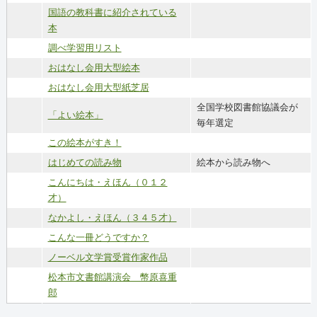
国語の教科書に紹介されている
本
調べ学習用リスト
おはなし会用大型絵本
おはなし会用大型紙芝居
全国学校図書館協議会が
「よい絵本」
毎年選定
この絵本がすき！
はじめての読み物
絵本から読み物へ
こんにちは・えほん（０１２
才）
なかよし・えほん（３４５才）
こんな一冊どうですか？
ノーベル文学賞受賞作家作品
松本市文書館講演会 幣原喜重
郎