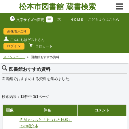
松本市図書館 蔵書検索
中
大
ＨＯＭＥ
こどもようはこちら
文字サイズの変更
画像表示ON
こんにちはゲストさん
ログイン
予約カート
メインメニュー
図書館おすすめ資料
図書館おすすめ資料
図書館でおすすめする資料を集めました。
検索結果：
13件
中
1/1
ページ
画像
件名
コメント
ＦＭまつもと「まつもと日和」
での紹介本