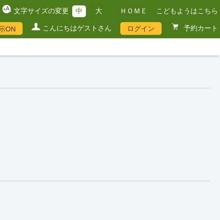
文字サイズの変更
中
大
ＨＯＭＥ
こどもようはこちら
こんにちはゲストさん
予約カート
ログイン
示ON