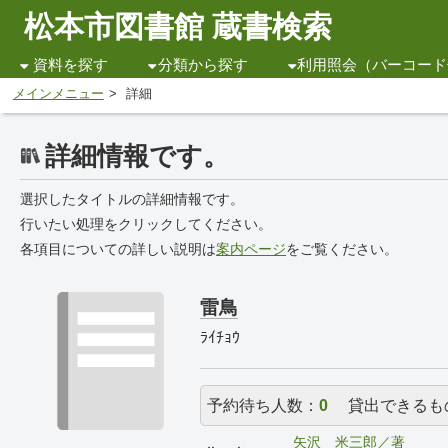
松本市図書館 蔵書検索
資料を探す
分類から探す
利用照会（バーコード
メインメニュー
詳細
詳細情報です。
選択したタイトルの詳細情報です。
行いたい処理をクリックしてください。
各項目についての詳しい説明は
案内ページ
をご覧ください。
雷鳥
ﾗｲﾁｮｳ
予約待ち人数：
0
貸出できるも
矢沢 米三郎／著