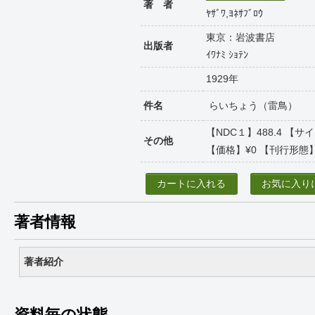
著 者
ﾔｻﾞﾜ,ﾖﾈｻﾌﾞﾛｳ
東京：岩波書店
出版者
ｲﾜﾅﾐ ｼｮﾃﾝ
1929年
件名
らいちょう（雷鳥）
【NDC１】488.4 【サ
その他
【価格】¥0 【刊行形態】
カートに入れる
お気に入り
著者情報
著者紹介
資料毎の状態