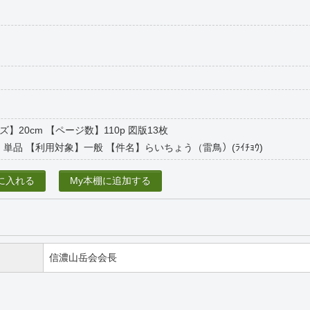
イズ】20cm 【ページ数】110p 図版13枚
単品 【利用対象】一般 【件名】らいちょう（雷鳥）(ﾗｲﾁｮｳ)
に入れる
My本棚に追加する
信濃山岳会会長